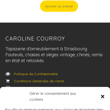
Ajouter au panier
CAROLINE COURROY
Tapisserie d’ameublement à Strasbourg.
Fauteuils, chaises et sièges vintage, chinés, remis
en état et relookés.
Politique de Confidentialité
Conditions Générales de Vente
Politique des cookies
Gérer le consentement aux
cookies
14 rue Jacques Prévert
67205 Oberhausbergen
Pour offrir les meilleures expériences, nous utilisons des technologies telles