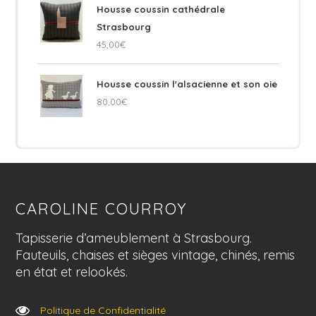
Housse coussin cathédrale
Strasbourg
45,00
€
Housse coussin l'alsacienne et son oie
80,00
€
CAROLINE COURROY
Tapisserie d’ameublement à Strasbourg.
Fauteuils, chaises et sièges vintage, chinés, remis
en état et relookés.
Politique de Confidentialité