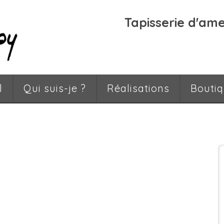
Tapisserie d'am
l
Qui suis-je ?
Réalisations
Bouti