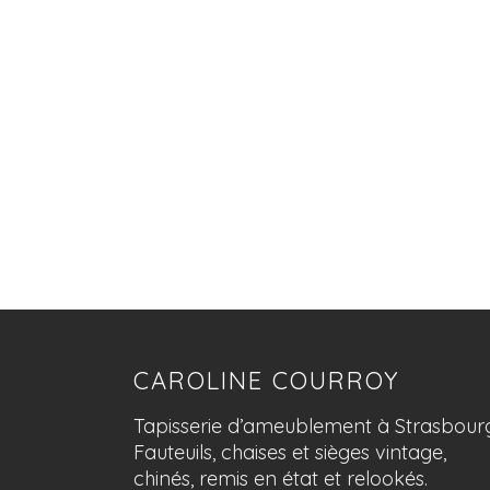
CAROLINE COURROY
Tapisserie d’ameublement à Strasbour
Fauteuils, chaises et sièges vintage,
chinés, remis en état et relookés.