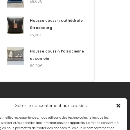
68,00
€
Housse coussin cathédrale
Strasbourg
45,00
€
Housse coussin l'alsacienne
et son oie
80,00
€
TAPISSERIE
Gérer le consentement aux cookies
D’AMEUBLEMENT
es meilleures expériences, nous utilisons des technologies telles que les
 Réfection et rénovation de sièges
 stocker et/ou accéder aux informations des appareils. Le fait de consentir à
 Coussins sur mesure
gies nous permettra de traiter des données telles que le comportement de