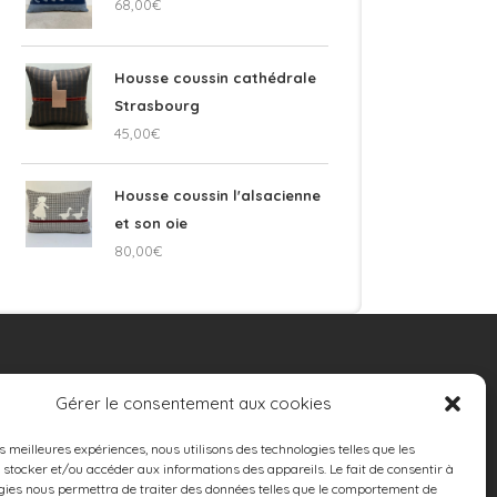
68,00
€
Housse coussin cathédrale
Strasbourg
45,00
€
Housse coussin l'alsacienne
et son oie
80,00
€
TAPISSERIE
Gérer le consentement aux cookies
D’AMEUBLEMENT
es meilleures expériences, nous utilisons des technologies telles que les
 Réfection et rénovation de sièges
 stocker et/ou accéder aux informations des appareils. Le fait de consentir à
 Coussins sur mesure
gies nous permettra de traiter des données telles que le comportement de