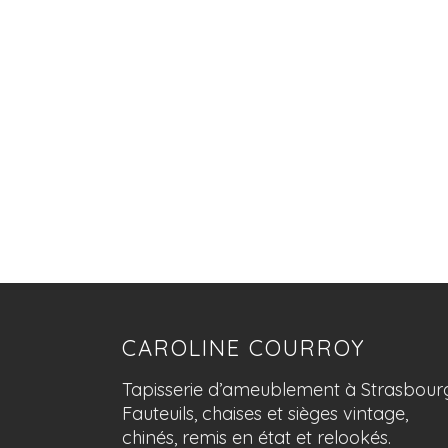
CAROLINE COURROY
Tapisserie d’ameublement à Strasbour
Fauteuils, chaises et sièges vintage,
chinés, remis en état et relookés.