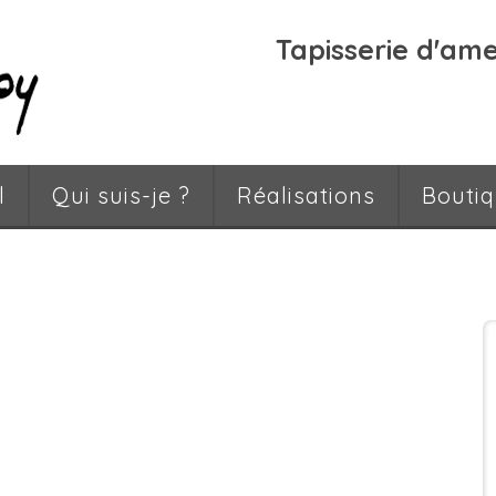
Tapisserie d'am
l
Qui suis-je ?
Réalisations
Bouti