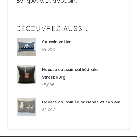
Banquette, Lit d'appoint
DÉCOUVREZ AUSSI…
Coussin voilier
68,00
€
Housse coussin cathédrale
Strasbourg
45,00
€
Housse coussin l'alsacienne et son oie
80,00
€