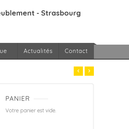
eublement - Strasbourg
que
Actualités
Contact
PANIER
Votre panier est vide.