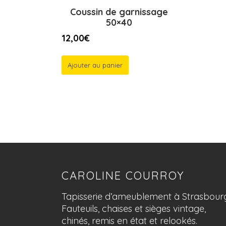
Coussin de garnissage
50×40
12,00
€
Ajouter au panier
CAROLINE COURROY
Tapisserie d’ameublement à Strasbour
Fauteuils, chaises et sièges vintage,
chinés, remis en état et relookés.