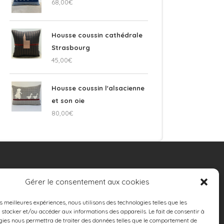
68,00
€
Housse coussin cathédrale
Strasbourg
45,00
€
Housse coussin l'alsacienne
et son oie
80,00
€
TAPISSERIE
Gérer le consentement aux cookies
D’AMEUBLEMENT
es meilleures expériences, nous utilisons des technologies telles que les
 Réfection et rénovation de sièges
 stocker et/ou accéder aux informations des appareils. Le fait de consentir à
 Coussins sur mesure
gies nous permettra de traiter des données telles que le comportement de