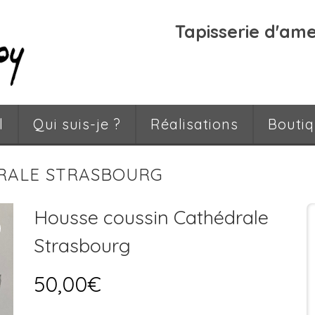
Tapisserie d'am
l
Qui suis-je ?
Réalisations
Bouti
RALE STRASBOURG
Housse coussin Cathédrale
Strasbourg
50,00
€