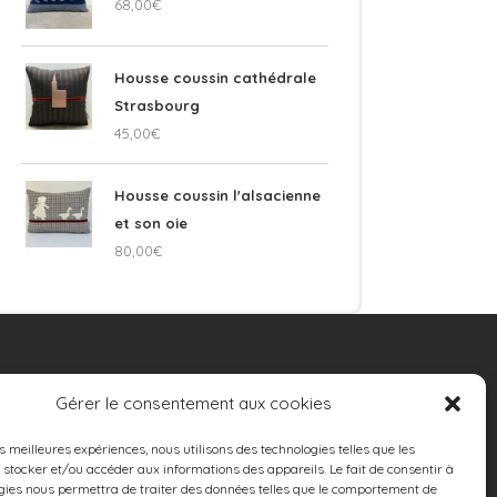
68,00
€
Housse coussin cathédrale
Strasbourg
45,00
€
Housse coussin l'alsacienne
et son oie
80,00
€
TAPISSERIE
Gérer le consentement aux cookies
D’AMEUBLEMENT
es meilleures expériences, nous utilisons des technologies telles que les
 Réfection et rénovation de sièges
 stocker et/ou accéder aux informations des appareils. Le fait de consentir à
 Coussins sur mesure
gies nous permettra de traiter des données telles que le comportement de