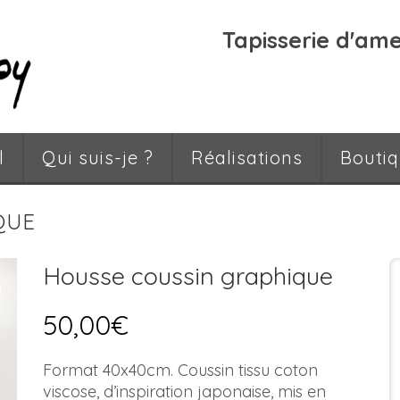
Tapisserie d'am
l
Qui suis-je ?
Réalisations
Bouti
QUE
Housse coussin graphique
50,00
€
Format 40x40cm. Coussin tissu coton
viscose, d’inspiration japonaise, mis en