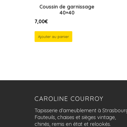
Coussin de garnissage
40×40
7,00
€
Ajouter au panier
CAROLINE COURROY
Tapisserie d’ameublement à Strasbour
Fauteuils, chaises et sièges vintage,
chinés, remis en état et relookés.