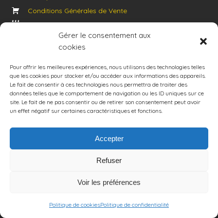
Conditions Générales de Vente
Politique des cookies
Gérer le consentement aux
cookies
14 rue Jacques Prévert
67205 Oberhausbergen
Pour offrir les meilleures expériences, nous utilisons des technologies telles
Siret : 750 073 751 00018
que les cookies pour stocker et/ou accéder aux informations des appareils.
06 61 12 36 81
Le fait de consentir à ces technologies nous permettra de traiter des
données telles que le comportement de navigation ou les ID uniques sur ce
courroycaroline@gmail.com
site. Le fait de ne pas consentir ou de retirer son consentement peut avoir
Page Facebook
un effet négatif sur certaines caractéristiques et fonctions.
Instagram
Accepter
TAPISSERIE D’AMEUBLEMENT
Refuser
- Réfection et rénovation de sièges
- Coussins sur mesure
Voir les préférences
- Créations originales
Politique de cookies
Politique de confidentialité