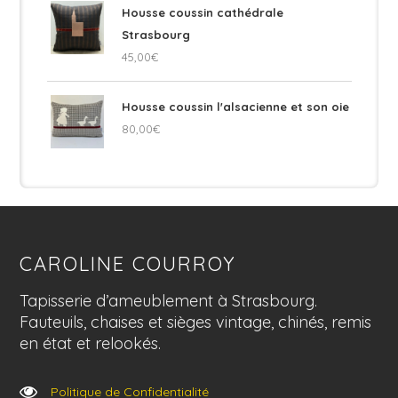
Housse coussin cathédrale
Strasbourg
45,00
€
Housse coussin l'alsacienne et son oie
80,00
€
CAROLINE COURROY
Tapisserie d’ameublement à Strasbourg.
Fauteuils, chaises et sièges vintage, chinés, remis
en état et relookés.
Politique de Confidentialité